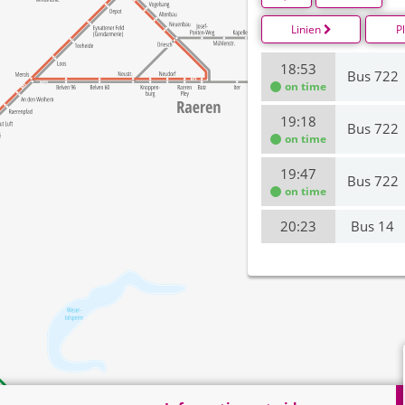
Linien
P
18:53
Bus 722
on time
19:18
Bus 722
on time
19:47
Bus 722
on time
20:23
Bus 14