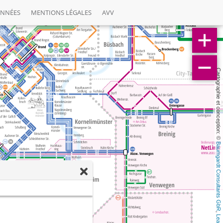
ONNÉES
MENTIONS LÉGALES
AVV
Cartographie et conception: © 
Baumgardt Consultants GbR
, 
Leaflet