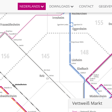
NEDERLANDS
DOWNLOADS
CONTACT
GEGEVE
Vettweiß Markt
Start
Vettweiß Markt