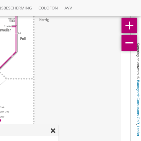
NSBESCHERMING
COLOFON
AVV
Kartering en ontwerp: © 
Baumgardt Consultants GbR
, 
Leaflet