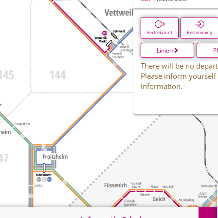
Vertrekpunt
Bestemming
Linien
P
There will be no depart
Please inform yourself
information.