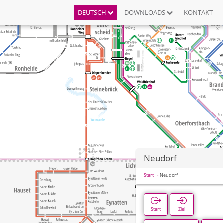
DEUTSCH
DOWNLOADS
KONTAKT
Neudorf
Start
Neudorf
Start
Ziel