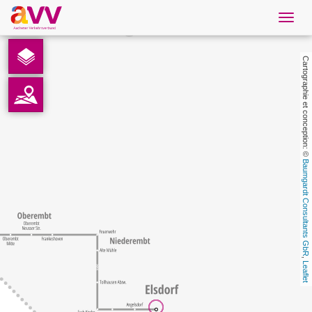
Navig
öffne
French
Cartographie et conception: © 
Téléchargements
Contact
Baumgardt Consultants GbR
Protection des données
Mentions légales
AVV
, 
Leaflet