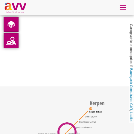
Navig
öffne
French
Cartographie et conception: © 
Téléchargements
Contact
Baumgardt Consultants GbR
Protection des données
Mentions légales
AVV
, 
Leaflet