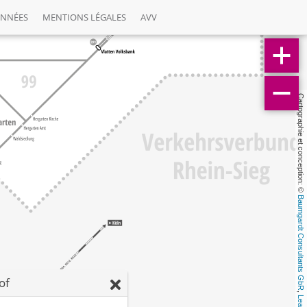
ONNÉES
MENTIONS LÉGALES
AVV
Cartographie et conception: © 
Baumgardt Consultants GbR
of
, 
Leaflet