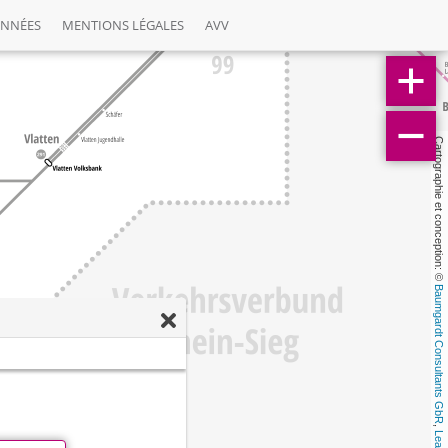
ONNÉES
MENTIONS LÉGALES
AVV
Cartographie et conception: © 
Baumgardt Consultants GbR
, 
Leaflet