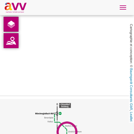
Navig
öffne
French
Cartographie et conception: © 
Téléchargements
Contact
Baumgardt Consultants GbR
Protection des données
Mentions légales
AVV
, 
Leaflet