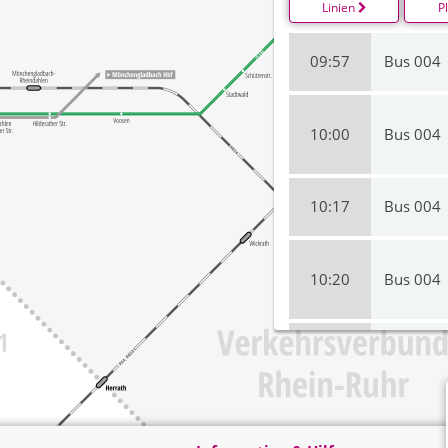
Linien
P
09:57
Bus 004
10:00
Bus 004
10:17
Bus 004
10:20
Bus 004
10:37
Bus 004
10:40
Bus 004