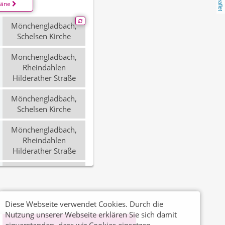
Leaflet
läne
Mönchengladbach,
Schelsen Kirche
Mönchengladbach,
Rheindahlen
Hilderather Straße
Mönchengladbach,
Schelsen Kirche
Mönchengladbach,
Rheindahlen
Hilderather Straße
Mönchengladbach,
Schelsen Kirche
Mönchengladbach,
Diese Webseite verwendet Cookies. Durch die
Rheindahlen
Nutzung unserer Webseite erklären Sie sich damit
Hilderather Straße