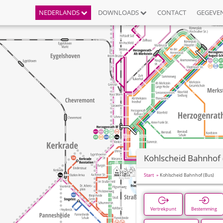
NEDERLANDS
DOWNLOADS
CONTACT
GEGEVE
Kohlscheid Bahnhof 
Start
Kohlscheid Bahnhof (Bus)
Vertrekpunt
Bestemming