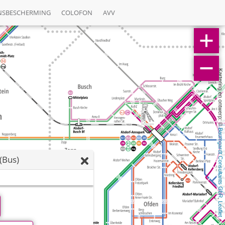
NSBESCHERMING
COLOFON
AVV
Kartering en ontwerp: © 
Baumgardt Consultants GbR
(Bus)
, 
Leaflet