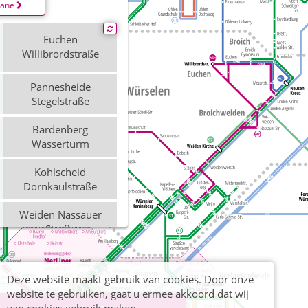
läne
Euchen
Willibrordstraße
Pannesheide
Stegelstraße
Bardenberg
Wasserturm
Kohlscheid
Dornkaulstraße
Weiden Nassauer
Straße
Aachen
Diepenbenden
Deze website maakt gebruik van cookies. Door onze
website te gebruiken, gaat u ermee akkoord dat wij