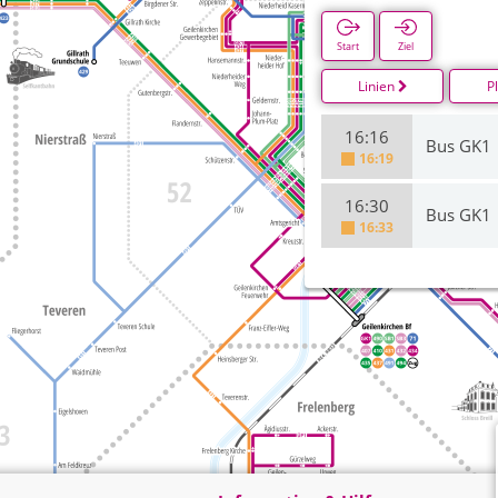
Start
Ziel
Linien
P
16:16
Bus GK1
16:19
16:30
Bus GK1
16:33