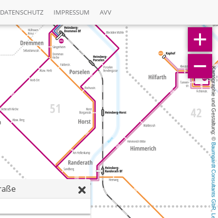
DATENSCHUTZ
IMPRESSUM
AVV
Kartographie und Gestaltung: © 
Baumgardt Consultants GbR
raße
, 