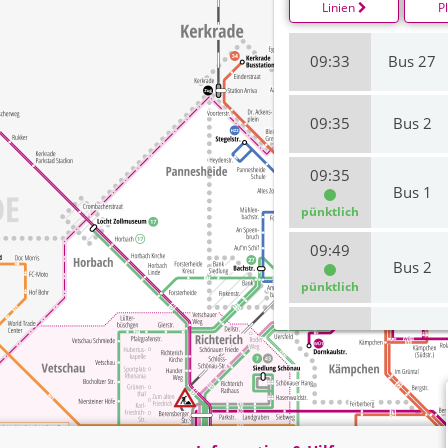
Linien
P
09:33
Bus 27
09:35
Bus 2
09:35
Bus 1
pünktlich
09:49
Bus 2
pünktlich
09:50
Bus 1
10:04
Bus 34
pünktlich