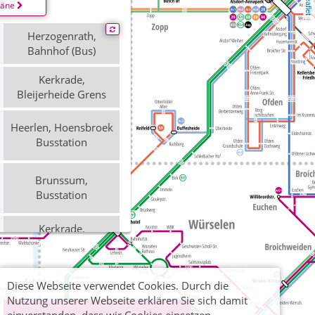
Leaflet
läne
Herzogenrath,
Bahnhof (Bus)
Kerkrade,
Bleijerheide Grens
Heerlen, Hoensbroek
Busstation
Brunssum,
Busstation
Kerkrade,
Bleijerheide Grens
Aachen
Diese Webseite verwendet Cookies. Durch die
Diepenbenden
Nutzung unserer Webseite erklären Sie sich damit