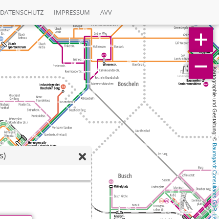
DATENSCHUTZ
IMPRESSUM
AVV
Kartographie und Gestaltung: © 
Baumgardt Consultants GbR
s)
, 