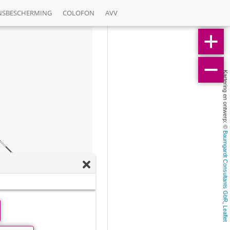
NSBESCHERMING
COLOFON
AVV
Kartering en ontwerp: © 
Baumgardt Consultants GbR
, 
Leaflet