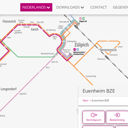
NEDERLANDS
DOWNLOADS
CONTACT
GEGEVE
Euenheim BZE
Start
Euenheim BZE
Vertrekpunt
Bestemming