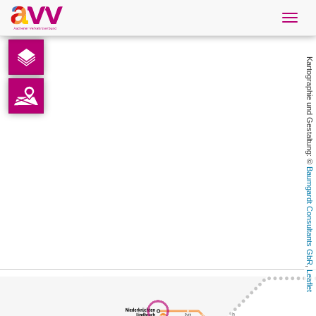
Navig
öffne
Deutsch
Kartographie und Gestaltung: © 
Downloads
Kontakt
Datenschutz
Baumgardt Consultants GbR
Impressum
AVV
, 
Leaflet