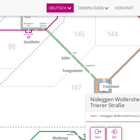
DEUTSCH
DOWNLOADS
KONTAKT
Nideggen Wollershe
Trierer Straße
Start
Nideggen Wollersheim Kreuz / 
Start
Ziel