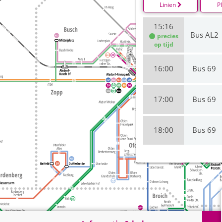
Linien
P
15:16
Bus AL2
precies
op tijd
16:00
Bus 69
17:00
Bus 69
18:00
Bus 69