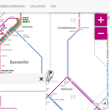
NSBESCHERMING
COLOFON
AVV
Kartering en ontwerp: © 
Baumgardt Consultants GbR
, 
Leaflet