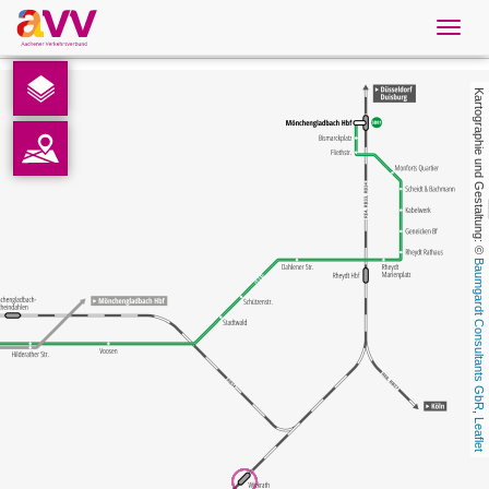
Navig
öffne
Deutsch
Kartographie und Gestaltung: © 
Downloads
Kontakt
Datenschutz
Baumgardt Consultants GbR
Impressum
AVV
, 
Leaflet