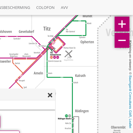
NSBESCHERMING
COLOFON
AVV
Kartering en ontwerp: © 
Baumgardt Consultants GbR
, 
Leaflet