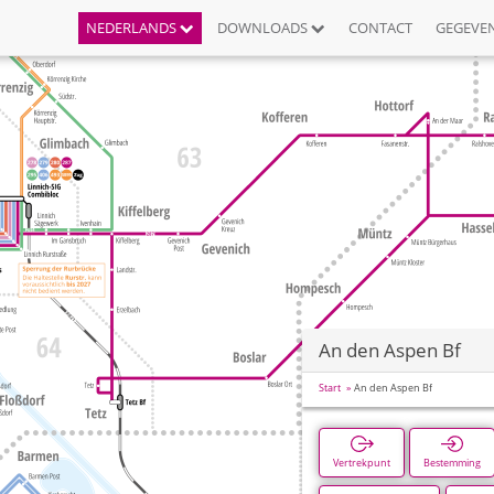
NEDERLANDS
DOWNLOADS
CONTACT
GEGEVE
An den Aspen Bf
Start
An den Aspen Bf
Vertrekpunt
Bestemming