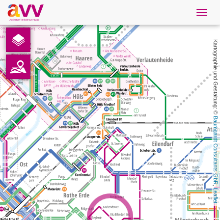
Navig
öffne
Deutsch
Kartographie und Gestaltung: © 
Downloads
Kontakt
Datenschutz
Baumgardt Consultants GbR
Impressum
AVV
, 
Leaflet