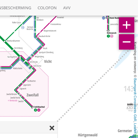
NSBESCHERMING
COLOFON
AVV
Kartering en ontwerp: © 
Baumgardt Consultants GbR
, 
Leaflet