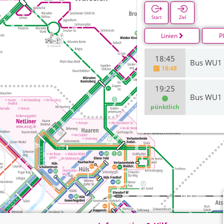
Start
Ziel
Linien
P
18:45
Bus WU1
18:48
19:25
Bus WU1
pünktlich