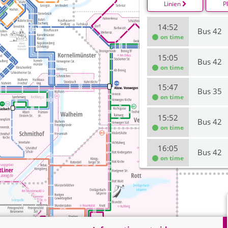
Linien
P
14:52
Bus 42
on time
15:05
Bus 42
on time
15:47
Bus 35
on time
15:52
Bus 42
on time
16:05
Bus 42
on time
16:10
Bus 35
on time
16:52
Bus 42
on time