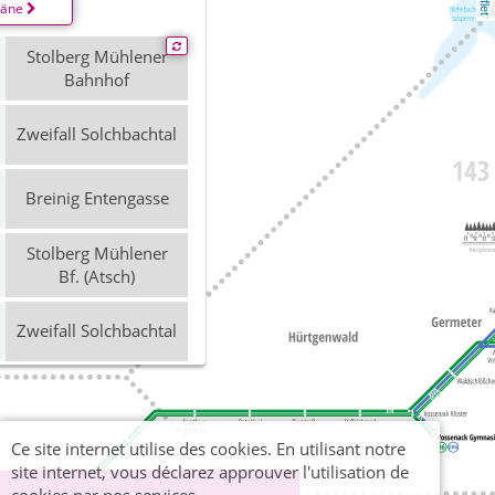
läne
Stolberg Mühlener
Bahnhof
Zweifall Solchbachtal
Breinig Entengasse
Stolberg Mühlener
Bf. (Atsch)
Zweifall Solchbachtal
Niederforstbach -
Vaals Grenze
Ce site internet utilise des cookies. En utilisant notre
Stolberg Mühlener
site internet, vous déclarez approuver l'utilisation de
Bahnhof