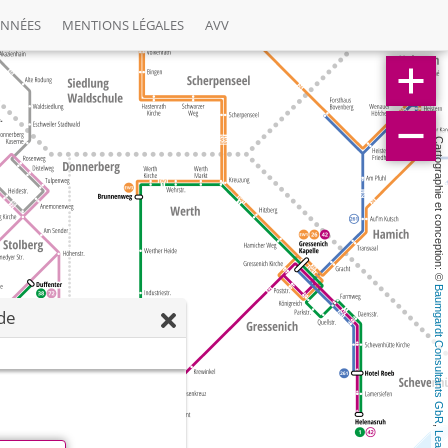
ONNÉES
MENTIONS LÉGALES
AVV
Cartographie et conception: © 
Baumgardt Consultants GbR
ide
, 
Leaflet