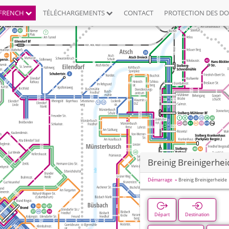
FRENCH
TÉLÉCHARGEMENTS
CONTACT
PROTECTION DES D
Breinig Breinigerhe
Démarrage
Breinig Breinigerheide
Départ
Destination