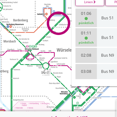
Linien
P
01:06
Bus 51
pünktlich
01:11
Bus 51
pünktlich
02:08
Bus N9
03:08
Bus N9