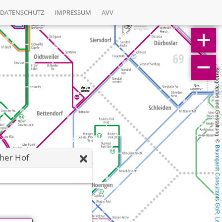
DATENSCHUTZ
IMPRESSUM
AVV
Kartographie und Gestaltung: © 
Baumgardt Consultants GbR
cher Hof
, 