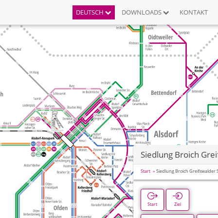
DEUTSCH
DOWNLOADS
KONTAKT
Siedlung Broich Gre
Start
Siedlung Broich Greifswalder 
Start
Ziel