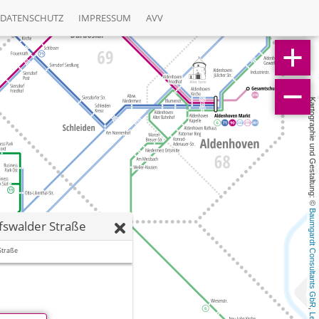
DATENSCHUTZ
IMPRESSUM
AVV
Kartographie und Gestaltung: © 
Baumgardt Consultants GbR
ifswalder Straße
Straße
, 