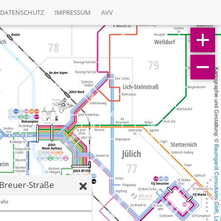
DATENSCHUTZ
IMPRESSUM
AVV
Kartographie und Gestaltung: © 
Baumgardt Consultants GbR
Breuer-Straße
raße
, 