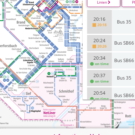
Linien
P
20:16
Bus 35
20:18
20:24
Bus SB66
20:26
20:34
Bus SB66
on time
20:37
Bus 35
on time
20:54
Bus SB66
on time
21:04
Bus SB66
on time
21:16
Bus 35