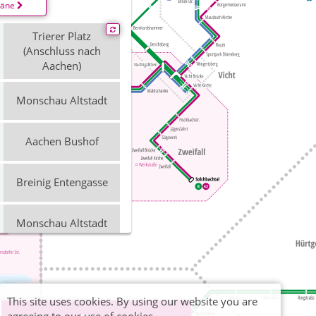
läne
Trierer Platz
(Anschluss nach
Aachen)
Monschau Altstadt
Aachen Bushof
Breinig Entengasse
Monschau Altstadt
Aachen Bushof
Trierer Platz
This site uses cookies. By using our website you are
(Anschluss nach