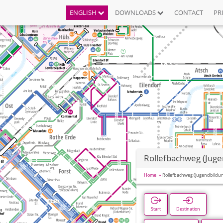
ENGLISH
DOWNLOADS
CONTACT
PR
Rollefbachweg (Juge
Home
Rollefbachweg (Jugendbildun
Start
Destination