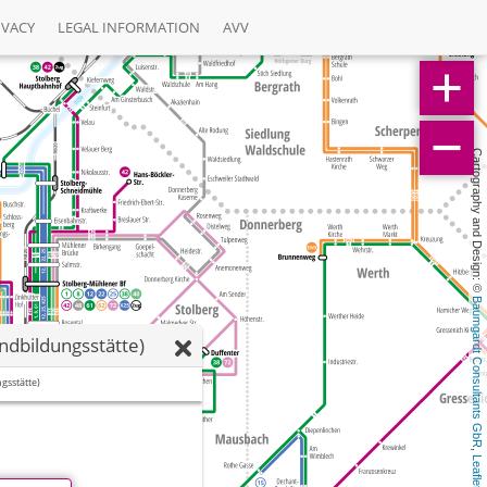
IVACY
LEGAL INFORMATION
AVV
Cartography and Design: © 
Baumgardt Consultants GbR
ndbildungsstätte)
gsstätte)
, 
Leaflet