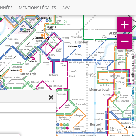
ONNÉES
MENTIONS LÉGALES
AVV
Cartographie et conception: © 
Baumgardt Consultants GbR
, 
Leaflet