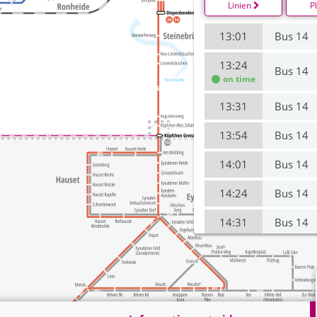
Linien
P
13:01
Bus 14
13:24
Bus 14
on time
13:31
Bus 14
13:54
Bus 14
14:01
Bus 14
14:24
Bus 14
14:31
Bus 14
14:54
Bus 14
15:01
Bus 14
15:24
Bus 14