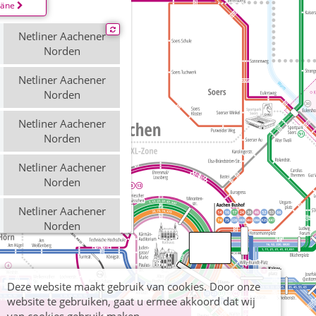
läne
Netliner Aachener
Norden
Netliner Aachener
Norden
Netliner Aachener
Norden
Netliner Aachener
Norden
Netliner Aachener
Norden
Netliner Aachener
Norden
Deze website maakt gebruik van cookies. Door onze
Netliner Aachener
website te gebruiken, gaat u ermee akkoord dat wij
Norden