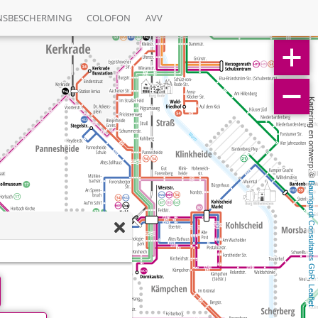
NSBESCHERMING
COLOFON
AVV
Kartering en ontwerp: © 
Baumgardt Consultants GbR
, 
Leaflet