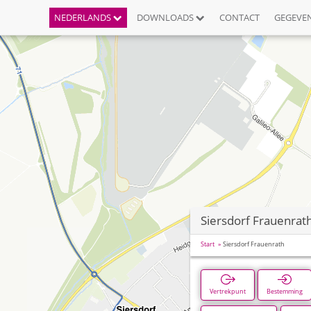
NEDERLANDS
DOWNLOADS
CONTACT
GEGEVE
Siersdorf Frauenrat
Start
Siersdorf Frauenrath
Vertrekpunt
Bestemming