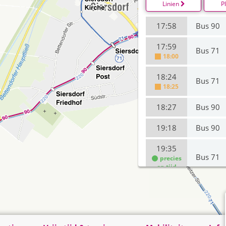
Linien
P
17:58
Bus 90
17:59
Bus 71
18:00
18:24
Bus 71
18:25
18:27
Bus 90
19:18
Bus 90
19:35
Bus 71
precies
op tijd
19:47
Bus 90
20:04
Bus 220
precies
op tijd