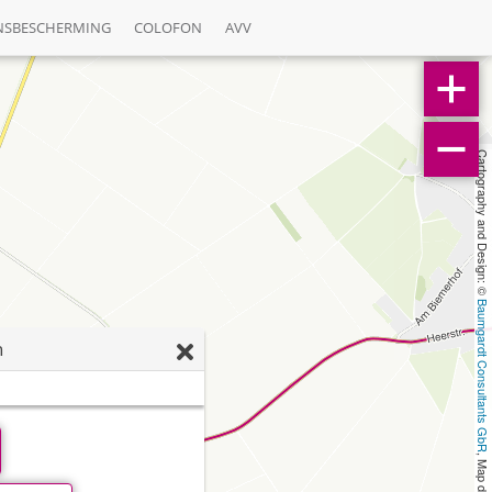
NSBESCHERMING
COLOFON
AVV
Cartography and Design: © 
Baumgardt Consultants GbR
h
, Map data: © 