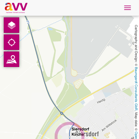
Navig
öffne
Nederlands
Cartography and Design: © 
Downloads
Contact
Baumgardt Consultants GbR
Gegevensbescherming
Colofon
, Map data: © 
AVV