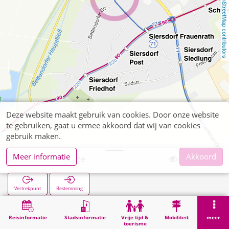
OpenStreetMap contributors
Deze website maakt gebruik van cookies. Door onze website
te gebruiken, gaat u ermee akkoord dat wij van cookies
gebruik maken.
Meer informatie
Akkoord
Siersdorf Kirche
Vertrekpunt
Bestemming
Start
Zoekopracht
Siersdorf Kirche
Reisinformatie
Stadsinformatie
Vrije tijd &
Mobiliteit
meer
toerisme