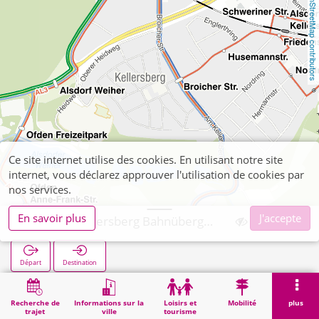
OpenStreetMap contributors
Ce site internet utilise des cookies. En utilisant notre site
internet, vous déclarez approuver l'utilisation de cookies par
nos services.
En savoir plus
J'accepte
Alsdorf, Kellersberg Bahnübergang
Départ
Destination
Démarrage
Recherche
Alsdorf, Kellersberg Bahnübergang
Recherche de
Informations sur la
Loisirs et
Mobilité
plus
trajet
ville
tourisme