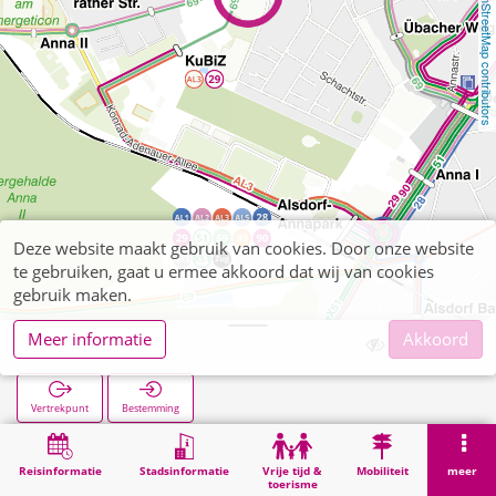
OpenStreetMap contributors
Deze website maakt gebruik van cookies. Door onze website
te gebruiken, gaat u ermee akkoord dat wij van cookies
gebruik maken.
Meer informatie
Akkoord
Lindenplatz
Vertrekpunt
Bestemming
Start
Zoekopracht
Lindenplatz
Reisinformatie
Stadsinformatie
Vrije tijd &
Mobiliteit
meer
toerisme