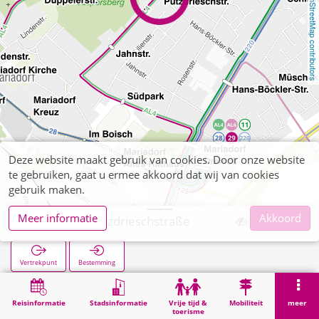
OpenStreetMap contributors
Deze website maakt gebruik van cookies. Door onze website
te gebruiken, gaat u ermee akkoord dat wij van cookies
gebruik maken.
Meer informatie
Akkoord
Mariadorf Pützdrieschstraße
Vertrekpunt
Bestemming
Start
Zoekopracht
Mariadorf Pützdrieschstraße
Reisinformatie
Stadsinformatie
Vrije tijd &
Mobiliteit
meer
toerisme