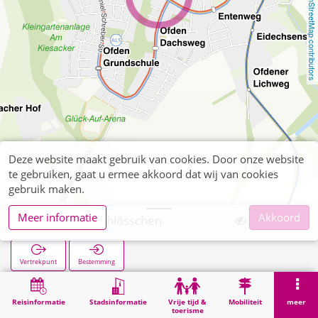
OpenStreetMap contributors
Deze website maakt gebruik van cookies. Door onze website
te gebruiken, gaat u ermee akkoord dat wij van cookies
gebruik maken.
Meer informatie
Akkoord
Ofden Bergschlösschen
Vertrekpunt
Bestemming
Start
Zoekopracht
Ofden Bergschlösschen
Reisinformatie
Stadsinformatie
Vrije tijd &
Mobiliteit
meer
toerisme