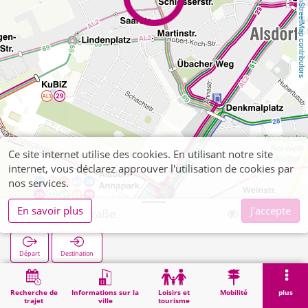
OpenStreetMap contributors
Ce site internet utilise des cookies. En utilisant notre site
internet, vous déclarez approuver l'utilisation de cookies par
nos services.
En savoir plus
J'accepte
Schlosserstraße
Départ
Destination
Démarrage
Recherche
Schlosserstraße
Recherche de
Informations sur la
Loisirs et
Mobilité
plus
trajet
ville
tourisme