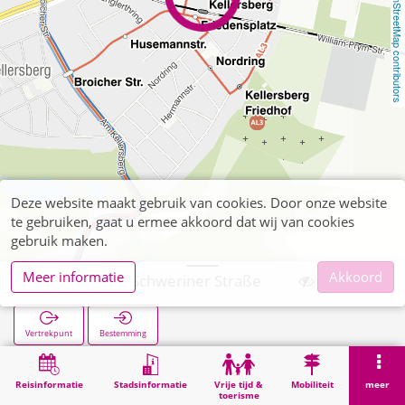
OpenStreetMap contributors
Deze website maakt gebruik van cookies. Door onze website
te gebruiken, gaat u ermee akkoord dat wij van cookies
gebruik maken.
Meer informatie
Akkoord
Siedlung Ost Schweriner Straße
Vertrekpunt
Bestemming
Start
Zoekopracht
Siedlung Ost Schweriner Straße
Reisinformatie
Stadsinformatie
Vrije tijd &
Mobiliteit
meer
toerisme