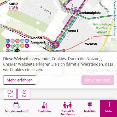
OpenStreetMap contributors
Diese Webseite verwendet Cookies. Durch die Nutzung
unserer Webseite erklären Sie sich damit einverstanden, dass
wir Cookies einsetzen.
Mehr erfahren
Einverstanden
Übacher Weg
Start
Ziel
Start
Suche
Übacher Weg
Fahrplanauskunft
Stadtinfos
Freizeit &
Mobilität
Mehr
Tourismus