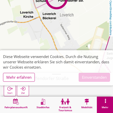
OpenStreetMap contributors
Diese Webseite verwendet Cookies. Durch die Nutzung
unserer Webseite erklären Sie sich damit einverstanden, dass
wir Cookies einsetzen.
Mehr erfahren
Einverstanden
Loverich Puffendorfer Straße
Start
Ziel
Start
Suche
Loverich Puffendorfer Straße
Fahrplanauskunft
Stadtinfos
Freizeit &
Mobilität
Mehr
Tourismus