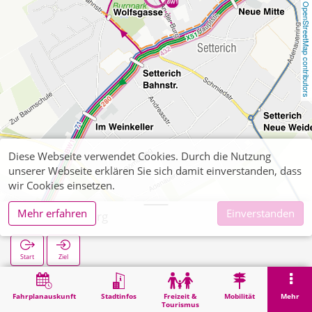
OpenStreetMap contributors
Diese Webseite verwendet Cookies. Durch die Nutzung
unserer Webseite erklären Sie sich damit einverstanden, dass
wir Cookies einsetzen.
Mehr erfahren
Einverstanden
Setterich Burg
Start
Ziel
Start
Suche
Setterich Burg
Fahrplanauskunft
Stadtinfos
Freizeit &
Mobilität
Mehr
Tourismus