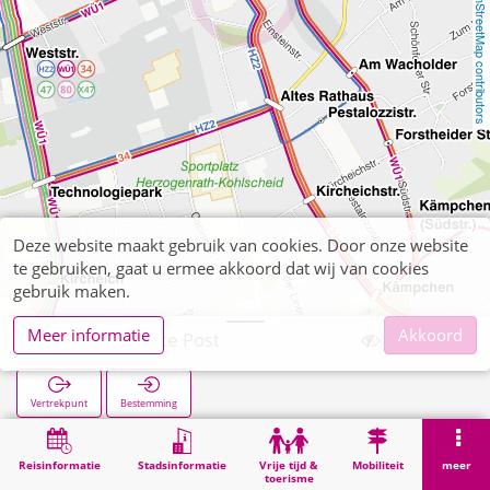
OpenStreetMap contributors
Deze website maakt gebruik van cookies. Door onze website
te gebruiken, gaat u ermee akkoord dat wij van cookies
gebruik maken.
Meer informatie
Akkoord
Kohlscheid Alte Post
Vertrekpunt
Bestemming
Start
Zoekopracht
Kohlscheid Alte Post
Reisinformatie
Stadsinformatie
Vrije tijd &
Mobiliteit
meer
toerisme