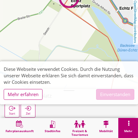
OpenStreetMap contributors
Diese Webseite verwendet Cookies. Durch die Nutzung
unserer Webseite erklären Sie sich damit einverstanden, dass
wir Cookies einsetzen.
Mehr erfahren
Einverstanden
Echtz Sportplatz
Start
Ziel
Start
Suche
Echtz Sportplatz
Fahrplanauskunft
Stadtinfos
Freizeit &
Mobilität
Mehr
Tourismus