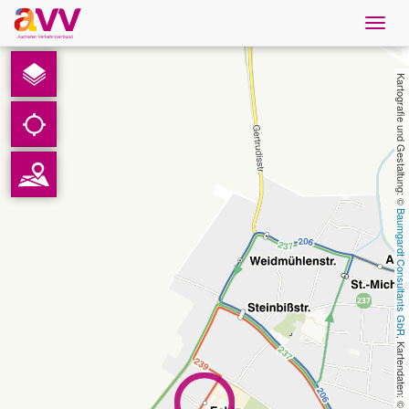
Navig
öffne
Deutsch
Kartografie und Gestaltung: © 
Downloads
Kontakt
Baumgardt Consultants GbR
Datenschutz
Impressum
AVV
, Kartendaten: © 