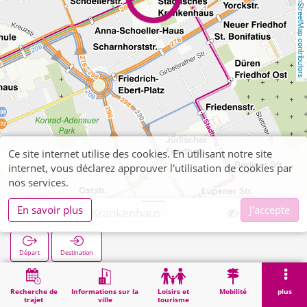
OpenStreetMap contributors
Ce site internet utilise des cookies. En utilisant notre site
internet, vous déclarez approuver l'utilisation de cookies par
nos services.
En savoir plus
J'accepte
Grüngürtel Krankenhaus
Départ
Destination
Démarrage
Recherche
Grüngürtel Krankenhaus
Recherche de
Informations sur la
Loisirs et
Mobilité
plus
trajet
ville
tourisme