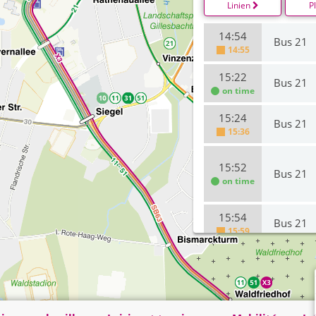
Linien
P
14:54
Bus 21
14:55
15:22
Bus 21
on time
15:24
Bus 21
15:36
15:52
Bus 21
on time
15:54
Bus 21
15:59
16:22
Bus 21
on time
16:24
Bus 21
on time