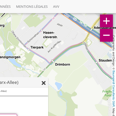
ONNÉES
MENTIONS LÉGALES
AVV
Cartography and Design: © 
Baumgardt Consultants GbR
arx-Allee)
-Allee)
, Map data: © 