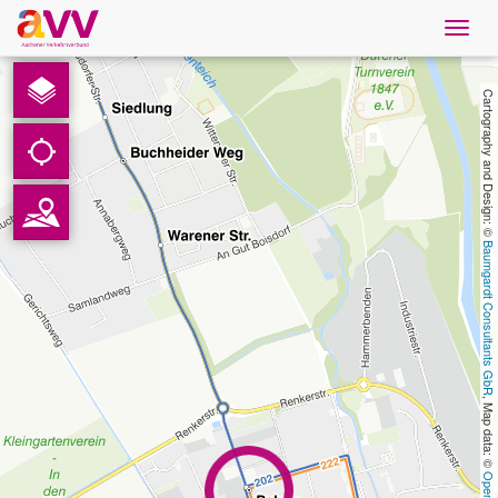
Navig
öffne
Nederlands
Cartography and Design: © 
Downloads
Contact
Baumgardt Consultants GbR
Gegevensbescherming
Colofon
, Map data: © 
AVV