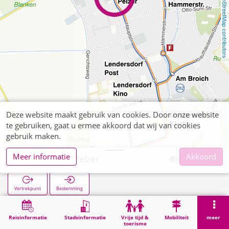
OpenStreetMap contributors
Deze website maakt gebruik van cookies. Door onze website
te gebruiken, gaat u ermee akkoord dat wij van cookies
gebruik maken.
Meer informatie
Akkoord
Lendersdorf Pelzer
Vertrekpunt
Bestemming
Start
Zoekopracht
Lendersdorf Pelzer
Reisinformatie
Stadsinformatie
Vrije tijd &
Mobiliteit
meer
toerisme