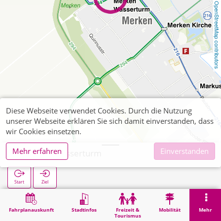
OpenStreetMap contributors
Diese Webseite verwendet Cookies. Durch die Nutzung
unserer Webseite erklären Sie sich damit einverstanden, dass
wir Cookies einsetzen.
Mehr erfahren
Einverstanden
Merken Wasserturm
Start
Ziel
Start
Suche
Merken Wasserturm
Fahrplanauskunft
Stadtinfos
Freizeit &
Mobilität
Mehr
Tourismus