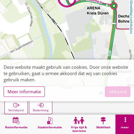
OpenStreetMap contributors
Deze website maakt gebruik van cookies. Door onze website
te gebruiken, gaat u ermee akkoord dat wij van cookies
gebruik maken.
Meer informatie
Akkoord
Nippesstraße
Vertrekpunt
Bestemming
Start
Zoekopracht
Nippesstraße
Reisinformatie
Stadsinformatie
Vrije tijd &
Mobiliteit
meer
toerisme