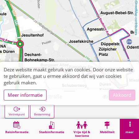
OpenStreetMap contributors
Deze website maakt gebruik van cookies. Door onze website
te gebruiken, gaat u ermee akkoord dat wij van cookies
gebruik maken.
Meer informatie
Akkoord
Düren Römerstraße
Vertrekpunt
Bestemming
Start
Zoekopracht
Düren Römerstraße
Reisinformatie
Stadsinformatie
Vrije tijd &
Mobiliteit
meer
toerisme