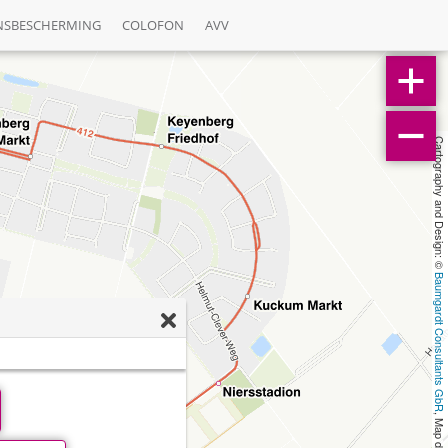
NSBESCHERMING
COLOFON
AVV
Cartography and Design: © 
Baumgardt Consultants GbR
, Map data: © 