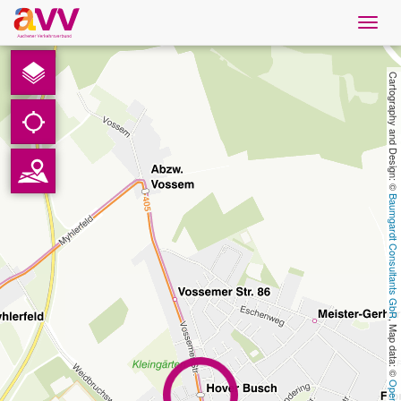
Navig
öffne
Nederlands
Cartography and Design: © 
Downloads
Contact
Baumgardt Consultants GbR
Gegevensbescherming
Colofon
, Map data: © 
AVV