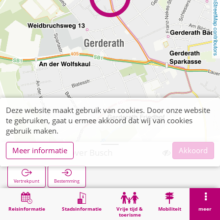
OpenStreetMap contributors
Deze website maakt gebruik van cookies. Door onze website
te gebruiken, gaat u ermee akkoord dat wij van cookies
gebruik maken.
Meer informatie
Akkoord
Gerderath Hover Busch
Vertrekpunt
Bestemming
Start
Zoekopracht
Gerderath Hover Busch
Reisinformatie
Stadsinformatie
Vrije tijd &
Mobiliteit
meer
toerisme