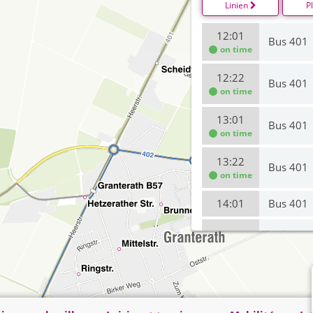
Linien
P
12:01
Bus 401
on time
12:22
Bus 401
on time
13:01
Bus 401
on time
13:22
Bus 401
on time
14:01
Bus 401
14:22
Bus 401