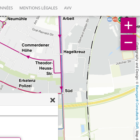
ONNÉES
MENTIONS LÉGALES
AVV
Cartography and Design: © 
Baumgardt Consultants GbR
, Map data: © 